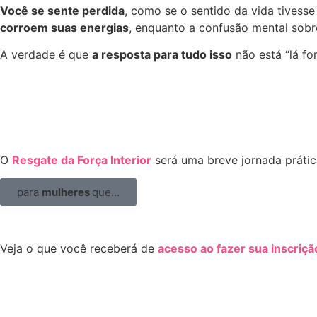
Você se sente perdida
,
como se o sentido da vida tivesse
corroem suas energias
,
enquanto a confusão mental sobre
A verdade é que
a resposta para tudo
isso
não está “lá fo
O
Resgate da Força Interior
será uma breve jornada práti
para
mulheres
que…
Veja o que você receberá de
acesso ao fazer sua inscriçã