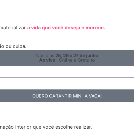
materializar
a vida que você deseja e merece.
o ou culpa.
Nos dias
25, 26 e 27 de junho
Ao vivo
| Online e Gratuito
QUERO GARANTIR MINHA VAGA!
mação interior
que você escolhe realizar.